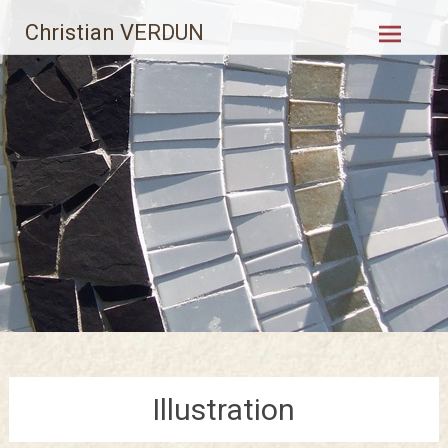
Aller
Christian VERDUN
au
contenu
principal
Illustration