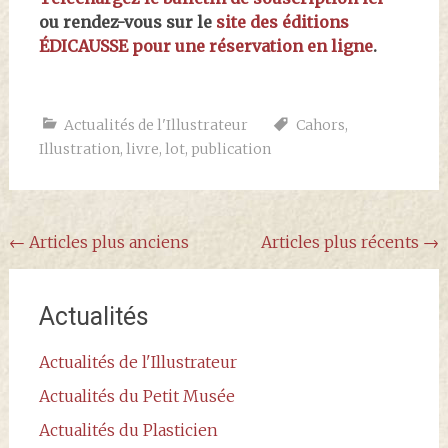
ou rendez-vous sur le
site des éditions
ÉDICAUSSE pour une réservation en ligne
.
Actualités de l'Illustrateur
Cahors
,
Illustration
,
livre
,
lot
,
publication
Navigation
←
Articles plus anciens
Articles plus récents
→
au
sein
Actualités
des
Actualités de l'Illustrateur
articles
Actualités du Petit Musée
Actualités du Plasticien